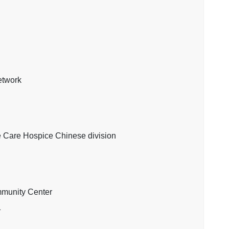
twork
 Hospice Chinese division
ity Center
1