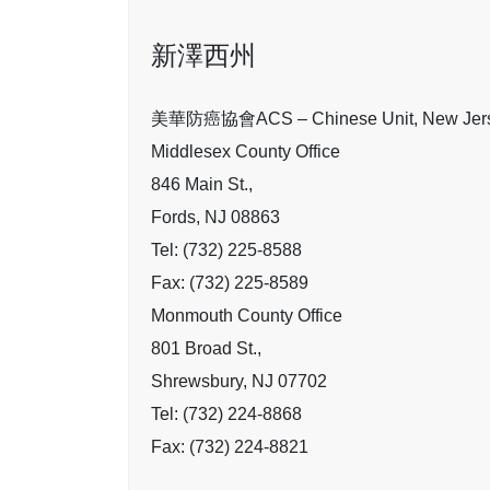
新澤西州
美華防癌協會ACS – Chinese Unit, New Jer
Middlesex County Office
846 Main St.,
Fords, NJ 08863
Tel: (732) 225-8588
Fax: (732) 225-8589
Monmouth County Office
801 Broad St.,
Shrewsbury, NJ 07702
Tel: (732) 224-8868
Fax: (732) 224-8821