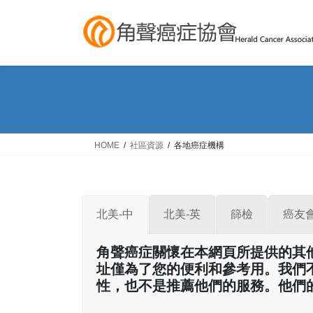
Skip
Skip
to
to
the
the
content
Navigation
HOME
社區資源
各地癌症機構
北美-中
北美-英
篩檢
癌友
角聲癌症關懷在本網頁所提供的其
址僅為了您的便利和參考用。我們
性，也不是推薦他們的服務。他們