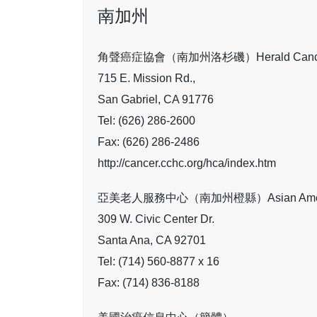
南加州
角聲癌症協會（南加州洛杉磯）Herald Cancer A
715 E. Mission Rd.,
San Gabriel, CA 91776
Tel: (626) 286-2600
Fax: (626) 286-2486
http://cancer.cchc.org/hca/index.htm
亞美老人服務中心（南加州橙縣）Asian American Se
309 W. Civic Center Dr.
Santa Ana, CA 92701
Tel: (714) 560-8877 x 16
Fax: (714) 836-8188