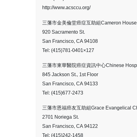
http://www.acsccu.org/
三藩市金美倫堂癌症互助組Cameron House Canc
920 Sacramento St.
San Francisco, CA 94108
Tel: (415)781-0401×127
三藩市東華醫院癌症資訊中心Chinese Hospital 
845 Jackson St., 1st Floor
San Francisco, CA 94133
Tel: (415)677-2473
三藩市恩福癌友互助組Grace Evangelical Chur
2701 Noriega St.
San Francisco, CA 94122
Tel: (415)242-1458