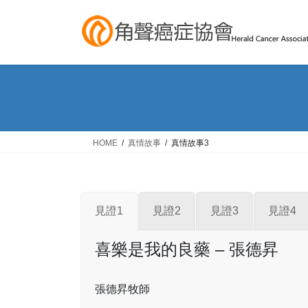
Skip
Skip
to
to
the
the
content
Navigation
HOME
真情故事
真情故事3
見證1
見證2
見證3
見證4
喜樂是我的良藥 – 張德昇
張德昇牧師