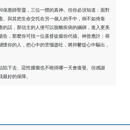
和保惠師聖靈，三位一體的真神。但你必須知道：面對
癒。與其把生命交托在另一個人的手中，倒不如倚靠
癒的話，那信主的人便可以脫離疾病的綑綁，進入更美
禱告，那麼你可找一位基督徒煀你代禱。神曾應許：尋
關懷你的人，把心中的苦惱盡吐，將抑鬱從心中驅出，
點陷下去、惡性腫瘤也不曉得哪一天會復發。但感謝
我最好的保障。