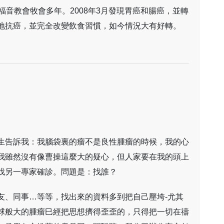
福音教會牧會多年。2008年3月發現胃癌和腸癌，並轉
地抗癌，並完全改變飲食習慣，如今情況大有好轉。
生告訴我：我腦袋裏的瘤不是良性腫瘤的時候，我的心
我雖然沒有像曹操這麼大的疑心，但人家要在我的頭上
找另一專家確診。問題是：找誰？
友、同事…等等，找出來的資料多到把自己壓垮-尤其
球般大的腫瘤巳經把思想擠得歪歪的，只得把一切在禱