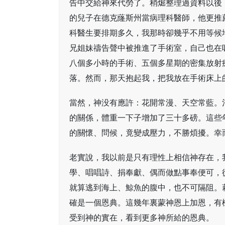
告中交給神來代勞了。稍煀整理過資料以後
的兒子在德克蕯斯州當病理科醫師，他更推
科醫生要排期多久，我那時卻幾乎不用等候
兄姐妹禱告聲中被推進了手術室，自己也在
八個多小時的手術、五個多星期的密集放射
落。然而，那天抱起我，把我放在手術床上
當然，神没有應許：花開常漫、天空常藍。
的關係，體重一下子增加了三十多磅。這些
的關懷、問候，竟變成壓力，不勝煩擾。幸
老實說，我以前是只有理性上相信神存在，
學、唱唱詩、捐奉獻、偶而做點事奉便可，
就算逃到海上、鯨魚的腹中，也不可隔阻。
確是一個恩典。這幾年裏蒙神恩上加恩，有
受到神的實在，看到更多神所給的恩典。