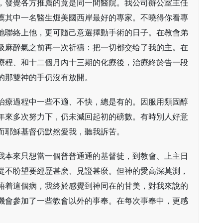
，發覺各方推薦的竟是同一間醫院。我公司辦公室主任
薦其中一名醫生煀美國西岸最好的專家。不曉得你看專
地聯絡上他，更可隨己意選擇動手術的日子。在教會弟
吸麻醉氣之前再一次祈禱：把一切都交给了我的主。在
療程、和十二個月內十三期的化療後，治療終於告一段
的那雙神的手仍沒有放開。
治療過程中一些不適、不快，總是有的。因服用類固醇
年來多次努力下，仍未減回起初的磅數。有時別人好意
而耶穌基督仍默然愛我，聽我訴苦。
我本來只想當一個普普通通的基督徒，到教會、上主日
從不盼望要經歴甚麽、見證甚麼。但神的愛高深莫測，
藉着這個病，我終於感覺到神同在的甘美，對我來說的
機會參加了一些教會以外的事奉。在每次事奉中，更感