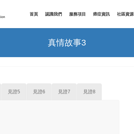
首頁
認識我們
服務項目
癌症資訊
社區資源
真情故事3
見證5
見證6
見證7
見證8