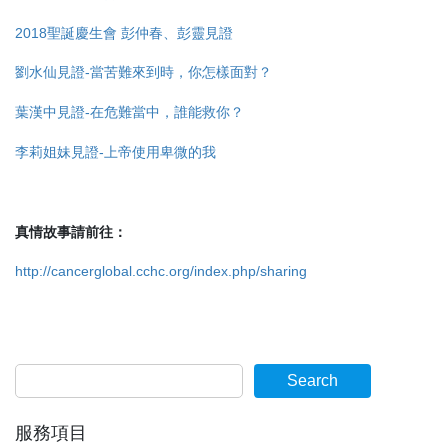
2018聖誕慶生會 彭仲春、彭靈見證
劉水仙見證-當苦難來到時，你怎樣面對？
葉漢中見證-在危難當中，誰能救你？
李莉姐妹見證-上帝使用卑微的我
真情故事請前往：
http://cancerglobal.cchc.org/index.php/sharing
Search
服務項目