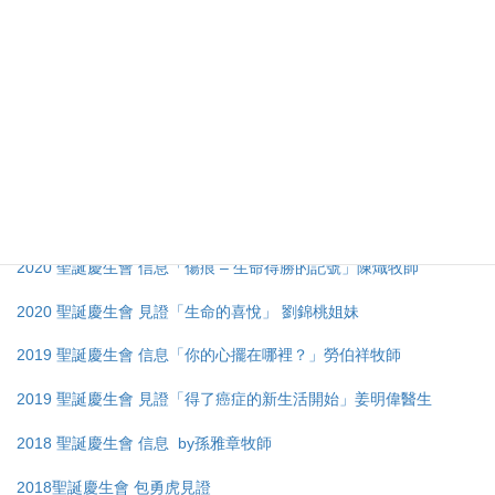
視死如歸 – 超越生命線 ~ 張議兮
「癌末奇妙的翻轉」殷迦南牧師和師母
生命延伸的讚歌 ~ 李莉
視頻見證
2020 聖誕慶生會完整版
2020 聖誕慶生會 信息「傷痕 – 生命得勝的記號」陳熾牧師
2020 聖誕慶生會
見證
「
生命的喜悅
」
劉錦桃姐妹
2019 聖誕慶生會 信息「你的心擺在哪裡？」勞伯祥牧師
2019 聖誕慶生會 見證「得了癌症的新生活開始」姜明偉醫生
2018 聖誕慶生會 信息 by孫雅章牧師
2018聖誕慶生會 包勇虎見證